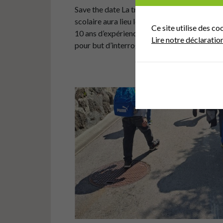
Save the date La troisième conférence organi
scolaire aura lieu le jeudi 27 novembre 202
Ce site utilise des co
10 ans d’expérience sur les Plans de mobilité
Lire notre déclaratio
pour but d’interroger les résultats obtenus au