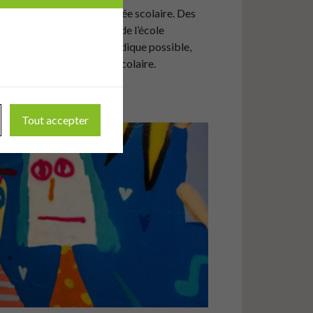
es et cela rime avec rentrée scolaire. Des
cé à emprunter le chemin de l’école
ce trajet le plus sûr et ludique possible,
ion des Plans de mobilité scolaire.
urs...
Tout accepter