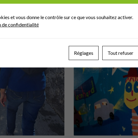
sée par l’ATE sur la mobilité
Les vacances d’été sont terminé
5 à Genève de 14h à 17h. Avec
milliers d’élèves ont recommen
okies et vous donne le contrôle sur ce que vous souhaitez activer.
 scolaire, cette conférence a
quotidiennement. Afin de rendre 
n de confidentialité
 fil des années analysés...
l'ATE continue dans la réalisat
Actuellement, 9 PMS sont en co
Réglages
Tout refuser