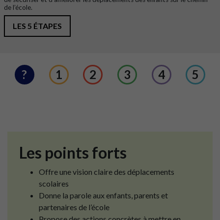
de l’école.
LES 5 ÉTAPES
?
1
2
3
4
5
Les points forts
Offre une vision claire des déplacements
scolaires
Donne la parole aux enfants, parents et
partenaires de l’école
Propose des actions concrètes à mettre en