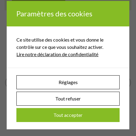
Paramètres des cookies
Ce site utilise des cookies et vous donne le
Eaux
contrôle sur ce que vous souhaitez activer.
-de-
Le Mont-sur-Lausanne (VD)
d
Lire notre déclaration de confidentialité
Réglages
Tout refuser
Tout accepter