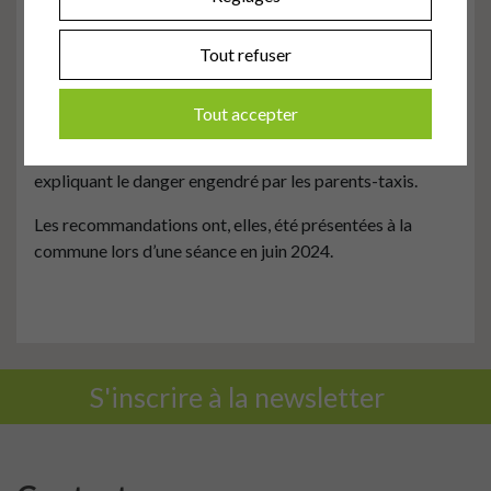
d’accompagnement en avril 2023.
En mai 2023, la visite de terrain permettant d’analyser les
Tout refuser
68 points dangereux soulevés par les parents et les
enseignant·es a eu lieu. En parallèle, le journal de
Tout accepter
sensibilisation a été distribué aux parents en septembre
2023, illustrant les nouvelles règles de circulation et
expliquant le danger engendré par les parents-taxis.
Les recommandations ont, elles, été présentées à la
commune lors d’une séance en juin 2024.
S'inscrire à la newsletter