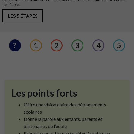
de l’école.
LES 5 ÉTAPES
?
1
2
3
4
5
Les points forts
Offre une vision claire des déplacements
scolaires
Donne la parole aux enfants, parents et
partenaires de l’école
Propose des actions concrètes à mettre en