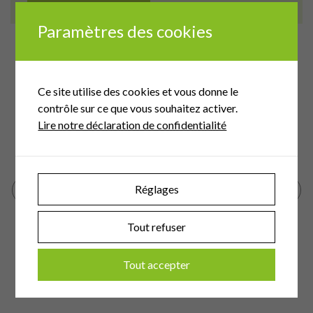
Paramètres des cookies
Ce site utilise des cookies et vous donne le
Eaux
contrôle sur ce que vous souhaitez activer.
-de-
Le Mont-sur-Lausanne (VD)
d
Lire notre déclaration de confidentialité
Réglages
Tout refuser
Tout accepter